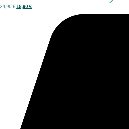
24,90
€
18,90
€