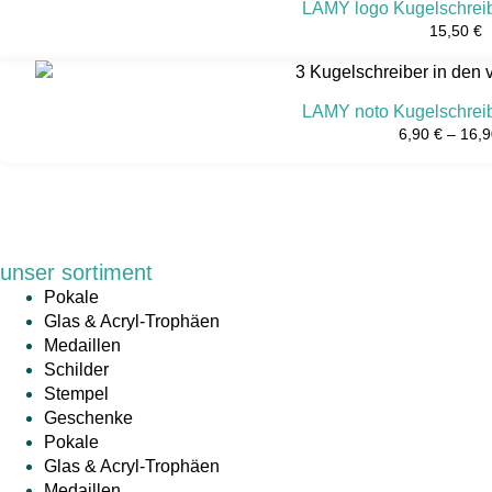
LAMY logo Kugelschreib
15,50
€
LAMY noto Kugelschreib
6,90
€
–
16,
unser sortiment
Pokale
Glas & Acryl-Trophäen
Medaillen
Schilder
Stempel
Geschenke
Pokale
Glas & Acryl-Trophäen
Medaillen