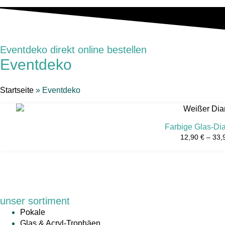
Eventdeko direkt online bestellen
Eventdeko
Startseite
»
Eventdeko
Farbige Glas-Di
12,90
€
–
33,
unser sortiment
Pokale
Glas & Acryl-Trophäen